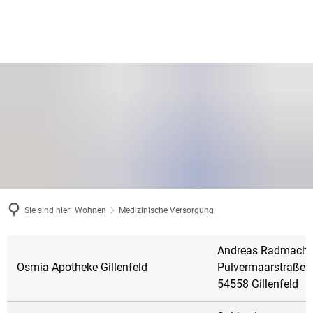
Sie sind hier:
Wohnen
Medizinische Versorgung
Medizinische
Andreas Radmache
Versorgung
Osmia Apotheke Gillenfeld
Pulvermaarstraße 
54558 Gillenfeld