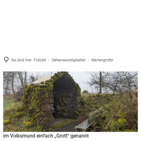
Sie sind hier:
Freizeit
Sehenswürdigkeiten
Mariengrotte
Mariengrotte
im Volksmund einfach „Grott“ genannt